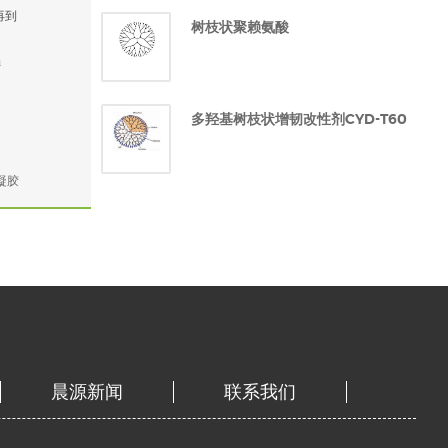
再到
树枝状聚赖氨酸
u
多羟基树枝状增韧改性剂CYD-T60
凝胶
晨源新闻
联系我们