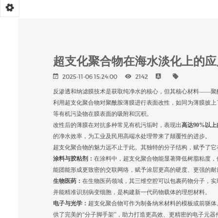
超支化聚合物在海水淡化上的应
2025-11-06 15:24:00
2142
反渗透和纳滤膜技术是获取纯净水的核心，但其核心材料——聚
利用超支化聚合物对聚酰胺薄膜进行表面改性，如同为薄膜披上
等有机污染物在膜表面的吸附和沉积。
改性后的薄膜在对抗多种常见有机污垢时，表现出
高达90%以
的净水效率，为工业及民用高端水处理带来了颠覆性的进步。
超支化聚合物的魅力远不止于此。其独特的分子结构，赋予了它
涂料与胶粘剂：
在涂料中，超支化聚合物能显著降低树脂粘度，
能团能形成更致密的交联网络，赋予涂层更高的硬度、更强的耐
生物医药：
在生物医药领域，其三维空腔可以包裹药物分子，实
并能精准识别病变细胞，是构建新一代药物载体的理想材料。
电子与光学：
超支化聚合物可作为制备纳米材料的模板或前驱体
供了完美的“分子脚手架”，助力打造更高效、更精密的电子元器