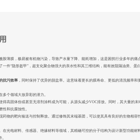
用
酰胺薄膜，极易被有机物污染，导致产水量下降、能耗增加，这是困扰行业多年的痛
了一件“隐形盔甲”，超支化聚合物强大的亲水性和其三维结构，能有效阻隔油类、蛋
上的抗污效率
，同时保持了优异的脱盐率。这意味着更长的膜寿命、更低的清洗频率和
在多个领域大放异彩的潜力。
使得高固体份或甚至无溶剂涂料成为可能，从源头减少VOC排放。同时，其大量的末
磨性和抗腐蚀性。
现药物的靶向输送与控制释放。通过修饰其末端基团，可以使其具有良好的生物相容
。在光电材料、传感器、绝缘材料等领域，其精确可控的分子结构为设计新型功能材
件。