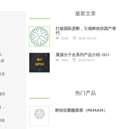
最新文章
打破国际垄断，引领树枝状国产替
代
2538
2025-05-08
点。
晨源分子全系列产品介绍-2025
3186
2025-04-11
白质
更高
热门产品
端官
性，
树枝状聚酰胺胺（PAMAM）
料提